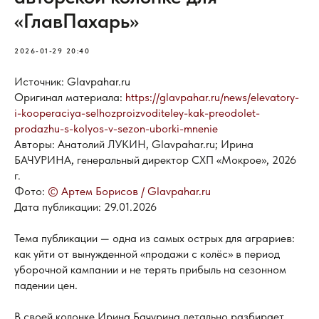
«ГлавПахарь»
2026-01-29 20:40
Источник: Glavpahar.ru
Оригинал материала:
https://glavpahar.ru/news/elevatory-
i-kooperaciya-selhozproizvoditeley-kak-preodolet-
prodazhu-s-kolyos-v-sezon-uborki-mnenie
Авторы: Анатолий ЛУКИН, Glavpahar.ru; Ирина
БАЧУРИНА, генеральный директор СХП «Мокрое», 2026
г.
Фото:
© Артем Борисов / Glavpahar.ru
Дата публикации: 29.01.2026
Тема публикации — одна из самых острых для аграриев:
как уйти от вынужденной «продажи с колёс» в период
уборочной кампании и не терять прибыль на сезонном
падении цен.
В своей колонке Ирина Бачурина детально разбирает