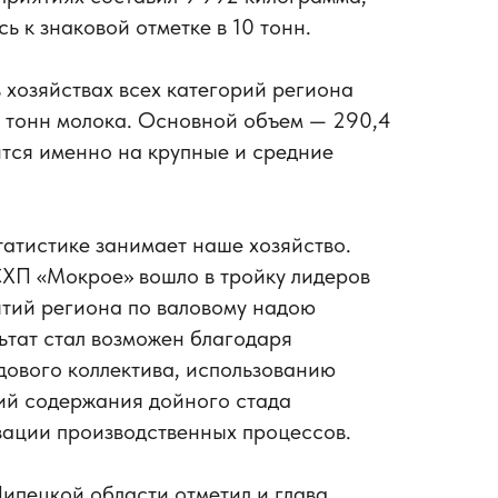
ь к знаковой отметке в 10 тонн.
в хозяйствах всех категорий региона
и тонн молока. Основной объем — 290,4
тся именно на крупные и средние
татистике занимает наше хозяйство.
СХП «Мокрое» вошло в тройку лидеров
ятий региона по валовому надою
ьтат стал возможен благодаря
дового коллектива, использованию
ий содержания дойного стада
зации производственных процессов.
ипецкой области отметил и глава