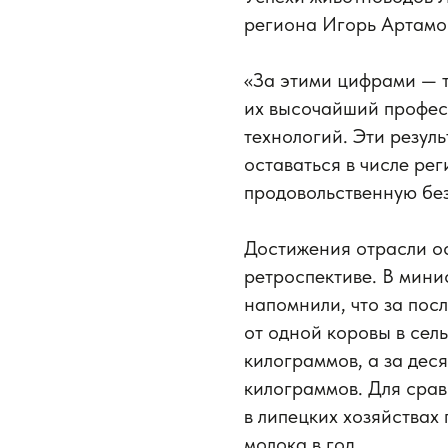
региона Игорь Артамо
«За этими цифрами — 
их высочайший профес
технологий. Эти резул
оставаться в числе ре
продовольственную бе
Достижения отрасли о
ретроспективе. В мини
напомнили, что за пос
от одной коровы в сел
килограммов, а за деся
килограммов. Для срав
в липецких хозяйствах 
молока в год.