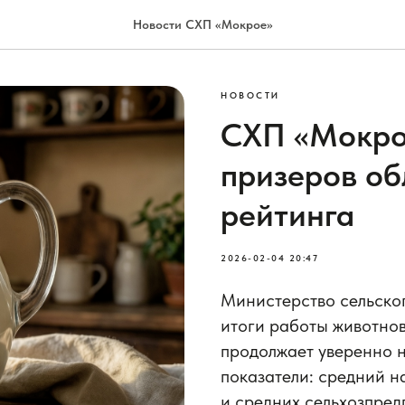
Новости СХП «Мокрое»
НОВОСТИ
СХП «Мокро
призеров об
рейтинга
2026-02-04 20:47
Министерство сельског
итоги работы животнов
продолжает уверенно 
показатели: средний н
и средних сельхозпред