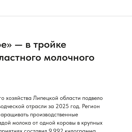
е» — в тройке
ластного молочного
о хозяйства Липецкой области подвело
одческой отрасли за 2025 год. Регион
наращивать производственные
адой молока от одной коровы в крупных
приятиях составил 9 992 килограмма,